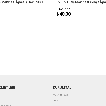
Ev Tipi Dikiş Makinası İğnesi (HAx1 90/14)
HAx17511
₺40,00
ZMETLERİ
KURUMSAL
Hakkımızda
İletişim
Sorgulama