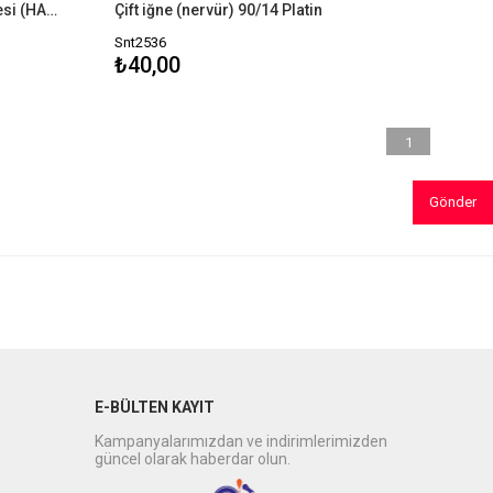
Ev Tipi Dikiş Makinası Penye İğnesi (HAx1 75/11)
Çift iğne (nervür) 90/14 Platin
Snt2536
₺40,00
1
Gönder
E-BÜLTEN KAYIT
Kampanyalarımızdan ve indirimlerimizden
güncel olarak haberdar olun.