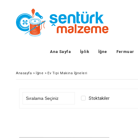
Ana Sayfa
İplik
İğne
Fermuar
Anasayfa
>
İğne
>
Ev Tipi Makina İğneleri
Stoktakiler