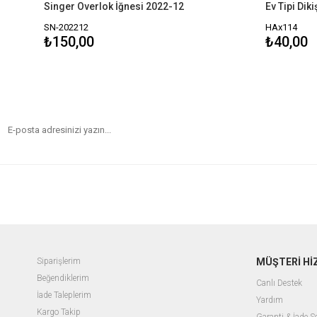
Singer Overlok İğnesi 2022-12
SN-202212
HAx114
₺150,00
₺40,00
Siparişlerim
MÜŞTERİ Hİ
Beğendiklerim
Canlı Destek
İade Taleplerim
Yardım
Kargo Takip
Garanti & İade 