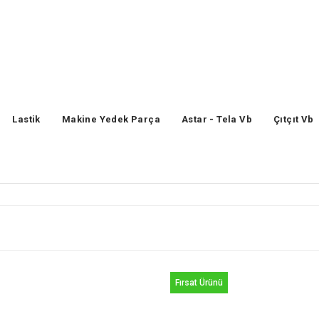
Lastik
Makine Yedek Parça
Astar - Tela Vb
Çıtçıt Vb
Fırsat Ürünü