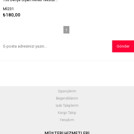
Mİ231
₺180,00
1
Gönder
Siparişlerim
Beğendiklerim
İade Taleplerim
Kargo Takip
Hesabım
MÜŞTERİ HİZMETLERİ