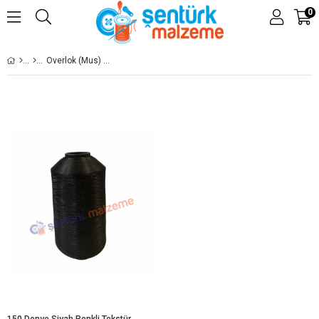
0
Overlok (Mus) İplikleri
150 Denye Siyah Renkli Tekstürize Overlok İpliği (Muz İplik) 750 Gram