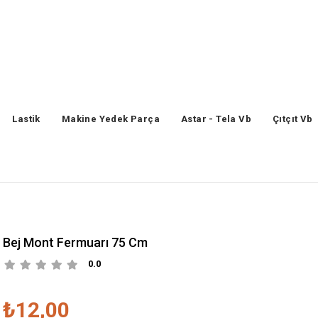
Lastik
Makine Yedek Parça
Astar - Tela Vb
Çıtçıt Vb
Bej Mont Fermuarı 75 Cm
0.0
₺12,00