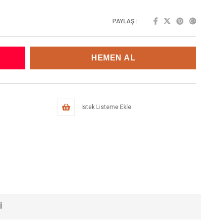
PAYLAŞ :
İstek Listeme Ekle
I